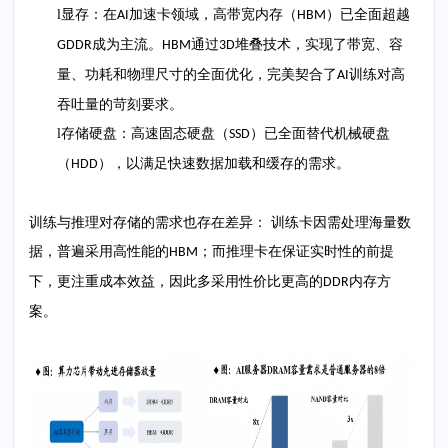
l
显存：
在
加速卡领域，高带宽内存（
）已全面超越
AI
HBM
成为主流。
通过
堆叠技术，实现了带宽、容
GDDR
HBM
3D
量、功耗和物理尺寸的全面优化，完美契合了
训练对高
AI
吞吐量的苛刻要求。
l
存储硬盘：
高速固态硬盘（
）已全面替代机械硬盘
SSD
（
），以满足快速数据加载和缓存的需求。
HDD
训练与推理对存储的需求也存在差异：
训练卡因需处理海量数
据，普遍采用高性能的
；而推理卡在保证实时性的前提
HBM
下，更注重成本效益，因此多采用性价比更高的
内存方
DDR
案。