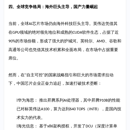
四、全球竞争格局：海外巨头主导，国产力量崛起
当前，全球
芯片市场仍由海外科技巨头主导。英伟达凭借其
AI
在
领域的绝对领先地位和成熟的
软件生态，占据了近
GPU
CUDA
的市场份额，形成了强大的护城河。英特尔、
、谷歌和
90%
AMD
高通等公司也凭借其技术积累和全面布局，在市场中占据重要
席位。
然而，在
“自主可控”的国家战略指引和巨大的市场需求拉动
下，中国芯片企业正奋力追赶，加速打破技术垄断：
l
华为海思：
推出昇腾系列
处理器，其中昇腾
的性能
AI
910B
已对标英伟达
，算力达到
（
），是国内技
A100
640 TOPS
INT8
术实力的代表。
l
海光信息：
基于
架构授权，开发了
（深度计算单
x86
DCU