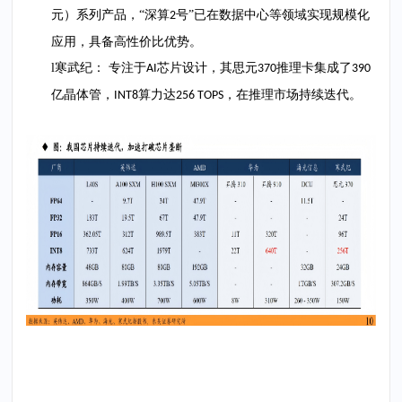
元）系列产品，“深算
号”已在数据中心等领域实现规模化
2
应用，具备高性价比优势。
l
寒武纪：
专注于
芯片设计，其思元
推理卡集成了
AI
370
390
亿晶体管，
算力达
，在推理市场持续迭代。
INT8
256 TOPS