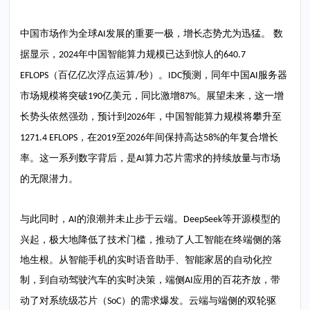
中国市场作为全球
发展的重要一极，增长态势尤为迅猛。 数
AI
据显示，
年中国智能算力规模已达到惊人的
2024
640.7
（百亿亿次浮点运算
秒）。
预测，同年中国
服务器
EFLOPS
/
IDC
AI
市场规模将突破
亿美元，同比激增
。展望未来，这一增
190
87%
长势头依然强劲，预计到
年，中国智能算力规模将攀升至
2026
，在
至
年间保持高达
的年复合增长
1271.4 EFLOPS
2019
2026
58%
率。这一系列数字背后，是
算力芯片需求的持续放量与市场
AI
的无限潜力。
与此同时，
的浪潮并未止步于云端。
等开源模型的
AI
DeepSeek
兴起，极大地降低了技术门槛，推动了人工智能在终端侧的落
地生根。从智能手机的实时语音助手、智能家居的自动化控
制，到自动驾驶汽车的实时决策，端侧
应用的百花齐放，带
AI
动了对系统级芯片（
）的需求爆发。云端与端侧的双轮驱
SoC